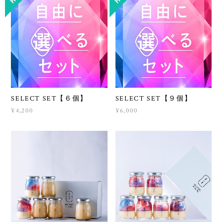
SELECT SET【６個】
SELECT SET【９個】
¥4,200
¥6,000