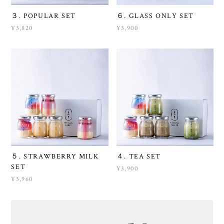
３. POPULAR SET
６. GLASS ONLY SET
¥3,820
¥3,900
５. STRAWBERRY MILK
４. TEA SET
SET
¥3,900
¥3,960