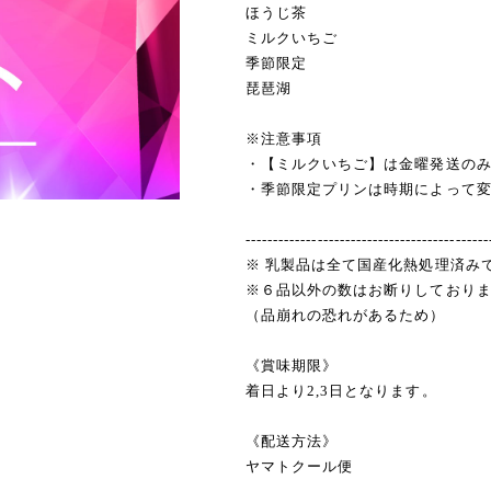
ほうじ茶
ミルクいちご
季節限定
琵琶湖
※注意事項
・【ミルクいちご】は金曜発送の
・季節限定プリンは時期によって
--------------------------------------------
※ 乳製品は全て国産化熱処理済み
※６品以外の数はお断りしており
（品崩れの恐れがあるため）
《賞味期限》
着日より2,3日となります。
《配送方法》
ヤマトクール便