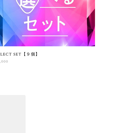
ELECT SET【９個】
,000