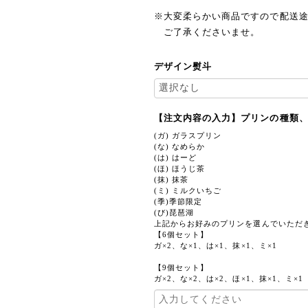
※大変柔らかい商品ですので配送
ご了承くださいませ。
デザイン熨斗
【注文内容の入力】プリンの種類
(ガ) ガラスプリン
(な) なめらか
(は) はーど
(ほ) ほうじ茶
(抹) 抹茶
(ミ) ミルクいちご
(季)季節限定
(び)琵琶湖
上記からお好みのプリンを選んでいただ
【6個セット】
ガ×2、な×1、は×1、抹×1、ミ×1
【9個セット】
ガ×2、な×2、は×2、ほ×1、抹×1、ミ×1